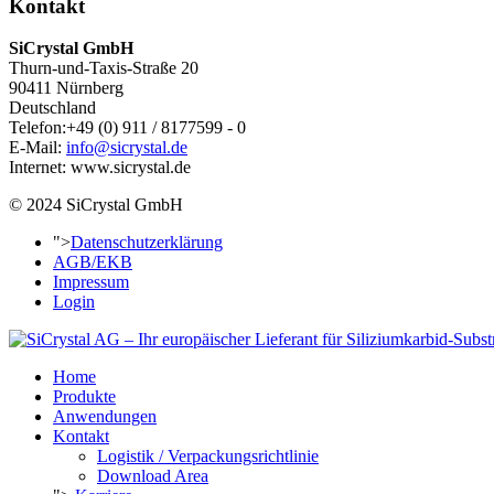
Kontakt
SiCrystal GmbH
Thurn-und-Taxis-Straße 20
90411 Nürnberg
Deutschland
Telefon:+49 (0) 911 / 8177599 - 0
E-Mail:
info@sicrystal.de
Internet: www.sicrystal.de
© 2024 SiCrystal GmbH
">
Datenschutzerklärung
AGB/EKB
Impressum
Login
Home
Produkte
Anwendungen
Kontakt
Logistik / Verpackungsrichtlinie
Download Area